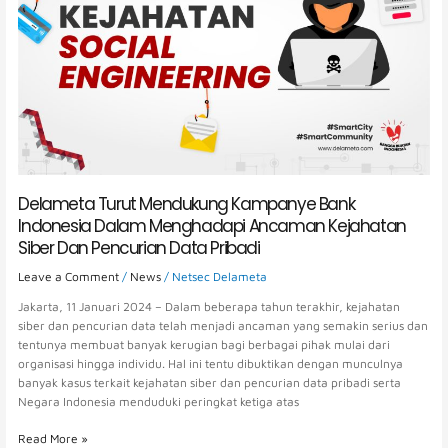
Indonesia
Dalam
Menghadapi
Ancaman
Kejahatan
Siber
Dan
Pencurian
Data
Pribadi
Delameta Turut Mendukung Kampanye Bank
Indonesia Dalam Menghadapi Ancaman Kejahatan
Siber Dan Pencurian Data Pribadi
Leave a Comment
/
News
/
Netsec Delameta
Jakarta, 11 Januari 2024 – Dalam beberapa tahun terakhir, kejahatan
siber dan pencurian data telah menjadi ancaman yang semakin serius dan
tentunya membuat banyak kerugian bagi berbagai pihak mulai dari
organisasi hingga individu. Hal ini tentu dibuktikan dengan munculnya
banyak kasus terkait kejahatan siber dan pencurian data pribadi serta
Negara Indonesia menduduki peringkat ketiga atas
Read More »