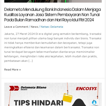
Tunai
Pada
Delameta Mendukung Bank Indonesia Dalam Menjaga
Bulan
Kualitas Layanan Jasa Sistem Pembayaran Non Tunai
Ramadhan
Pada Bulan Ramadhan dan Hari Raya Idul Fitri 2024
dan
Hari
Leave a Comment
/
News
/
Netsec Delameta
Raya
Jakarta, 27 Maret 2024 Di era digital yang semakin berkembang, transaksi
Idul
non tunai menjadi pilihan utama bagi banyak individu dan bisnis. Transaksi
Fitri
ini tidak hanya memberikan kemudahan dan kecepatan, tetapi juga
2024
meningkatkan efisiensi dan keamanan dalam bertransaksi. Transaksi non
tunai terdapat beragam kebermanfaatan diantaranya:meminimalisir
kehilangan, menghindari risiko aksi kejahatan, lebih mudah dan praktis,
pembatasan akan […]
Read More »
Delameta
Turut
Mendukung
Kampanye
Bank