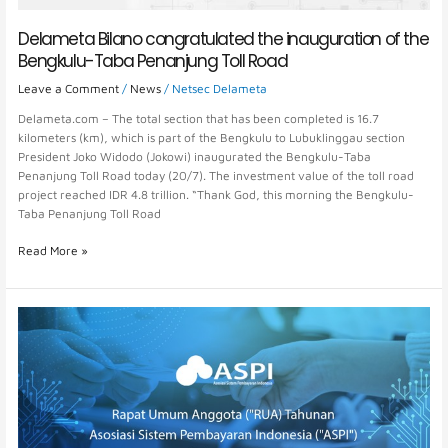
Delameta Bilano congratulated the inauguration of the
Bengkulu-Taba Penanjung Toll Road
Leave a Comment
/
News
/
Netsec Delameta
Delameta.com – The total section that has been completed is 16.7
kilometers (km), which is part of the Bengkulu to Lubuklinggau section
President Joko Widodo (Jokowi) inaugurated the Bengkulu-Taba
Penanjung Toll Road today (20/7). The investment value of the toll road
project reached IDR 4.8 trillion. “Thank God, this morning the Bengkulu-
Taba Penanjung Toll Road
Read More »
Delameta
Supports
ASPI
Annual
Member
General
Meeting